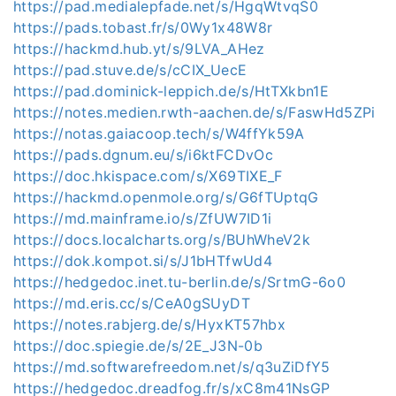
https://pad.medialepfade.net/s/HgqWtvqS0
https://pads.tobast.fr/s/0Wy1x48W8r
https://hackmd.hub.yt/s/9LVA_AHez
https://pad.stuve.de/s/cCIX_UecE
https://pad.dominick-leppich.de/s/HtTXkbn1E
https://notes.medien.rwth-aachen.de/s/FaswHd5ZPi
https://notas.gaiacoop.tech/s/W4ffYk59A
https://pads.dgnum.eu/s/i6ktFCDvOc
https://doc.hkispace.com/s/X69TIXE_F
https://hackmd.openmole.org/s/G6fTUptqG
https://md.mainframe.io/s/ZfUW7ID1i
https://docs.localcharts.org/s/BUhWheV2k
https://dok.kompot.si/s/J1bHTfwUd4
https://hedgedoc.inet.tu-berlin.de/s/SrtmG-6o0
https://md.eris.cc/s/CeA0gSUyDT
https://notes.rabjerg.de/s/HyxKT57hbx
https://doc.spiegie.de/s/2E_J3N-0b
https://md.softwarefreedom.net/s/q3uZiDfY5
https://hedgedoc.dreadfog.fr/s/xC8m41NsGP