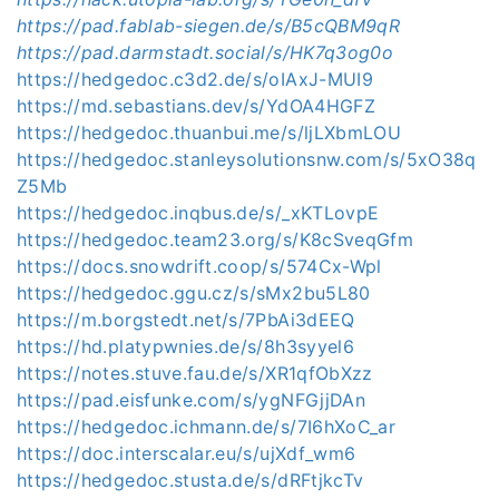
https://pad.fablab-siegen.de/s/B5cQBM9qR
https://pad.darmstadt.social/s/HK7q3og0o
https://hedgedoc.c3d2.de/s/oIAxJ-MUI9
https://md.sebastians.dev/s/YdOA4HGFZ
https://hedgedoc.thuanbui.me/s/ljLXbmLOU
https://hedgedoc.stanleysolutionsnw.com/s/5xO38q
Z5Mb
https://hedgedoc.inqbus.de/s/_xKTLovpE
https://hedgedoc.team23.org/s/K8cSveqGfm
https://docs.snowdrift.coop/s/574Cx-Wpl
https://hedgedoc.ggu.cz/s/sMx2bu5L80
https://m.borgstedt.net/s/7PbAi3dEEQ
https://hd.platypwnies.de/s/8h3syyel6
https://notes.stuve.fau.de/s/XR1qfObXzz
https://pad.eisfunke.com/s/ygNFGjjDAn
https://hedgedoc.ichmann.de/s/7I6hXoC_ar
https://doc.interscalar.eu/s/ujXdf_wm6
https://hedgedoc.stusta.de/s/dRFtjkcTv