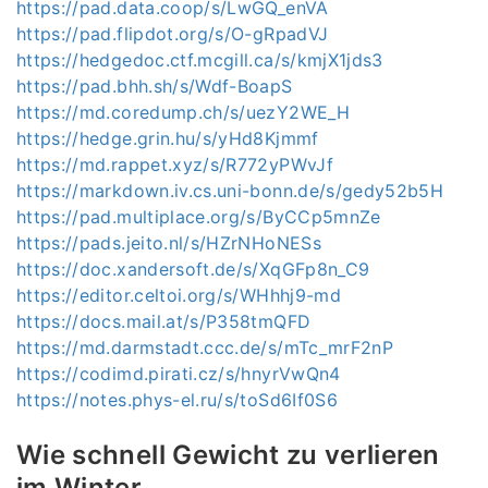
https://pad.data.coop/s/LwGQ_enVA
https://pad.flipdot.org/s/O-gRpadVJ
https://hedgedoc.ctf.mcgill.ca/s/kmjX1jds3
https://pad.bhh.sh/s/Wdf-BoapS
https://md.coredump.ch/s/uezY2WE_H
https://hedge.grin.hu/s/yHd8Kjmmf
https://md.rappet.xyz/s/R772yPWvJf
https://markdown.iv.cs.uni-bonn.de/s/gedy52b5H
https://pad.multiplace.org/s/ByCCp5mnZe
https://pads.jeito.nl/s/HZrNHoNESs
https://doc.xandersoft.de/s/XqGFp8n_C9
https://editor.celtoi.org/s/WHhhj9-md
https://docs.mail.at/s/P358tmQFD
https://md.darmstadt.ccc.de/s/mTc_mrF2nP
https://codimd.pirati.cz/s/hnyrVwQn4
https://notes.phys-el.ru/s/toSd6If0S6
Wie schnell Gewicht zu verlieren
im Winter