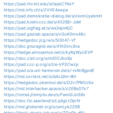
https://pad.itiv.kit.edu/s/laqkC1NxY
https://md.infs.ch/s/2VVE4swpa
https://pad.demokratie-dialog.de/s/oIomUyabmH
https://pad.koeln.ccc.de/s/452BD-JsM
https://pad.sigflag.at/s/ws3ejm6jC
https://pad.geolab.space/s/xGoK0mx48c
https://hedgedoc.jcg.re/s/5IGt47-
Vf
https://doc.gnuragist.es/s/41hGviv3na
https://hedge.amosamos.net/s/kyKqWyUEVP
https://doc.cisti.org/s/mlDOJboXp
https://pad.ccc-p.org/s/Ue-VP3Cwzp
https://pad.sra.uni-hannover.de/s/-lxNrBgpdE
https://md.cortext.net/s/bAcQIm-Wn
https://hedgedoc.obermui.de/s/D2v7PMVJXa
https://md.interhacker.space/s/c2EBsD7x7
https://notes.jimmyliu.dev/s/FwmGJoS8x
https://doc.fsr.saarland/s/Lq4gLtOprN
https://md.globenet.org/s/umLyk235B
https://hack.utopia-lab.org/s/TGe0h_dfV